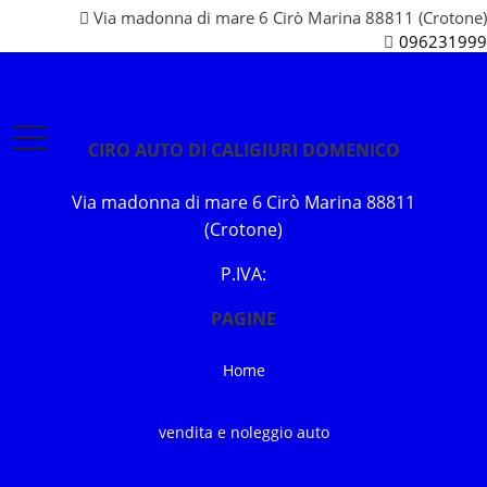
Via madonna di mare 6 Cirò Marina 88811 (Crotone)
096231999
Ciro
CIRO AUTO DI CALIGIURI DOMENICO
Auto
di
Via madonna di mare 6 Cirò Marina 88811
(Crotone)
Caligiuri
Domenico
P.IVA:
PAGINE
Home
vendita e noleggio auto