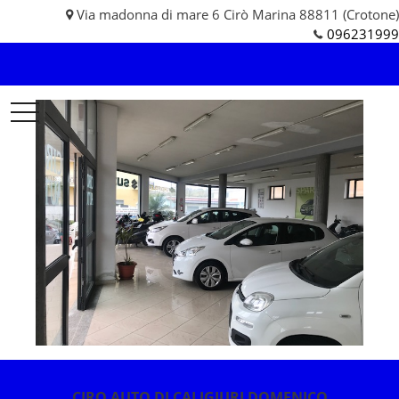
Via madonna di mare 6 Cirò Marina 88811 (Crotone)
096231999
Ciro
Auto
di
Caligiuri
Domenico
CIRO AUTO DI CALIGIURI DOMENICO